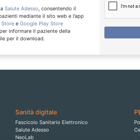
ma
Salute Adesso
, consentendo il
zienti mediante il sito web e l’app
 Store
e
Google Play Store
per informare il paziente della
ile per il download.
Sanità digitale
PE
Fascicolo Sanitario Elettronico
Po
Salute Adesso
Ce
NeoLab